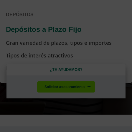
DEPÓSITOS
Depósitos a Plazo Fijo
Gran variedad de plazos, tipos e importes
Tipos de interés atractivos
Infórmate sobre tu inversión en Ruralvía
¿TE AYUDAMOS?
Solicitar asesoramiento