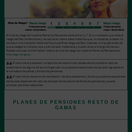
El nivel de riesgo de nuestros Planes de Pensiones oscila entre 2 y 7. Es un indicador que mide el
riesgo del Plan de Pensiones y se calcula en base a datos históricos que, no obstante, pueden no
constituir una indicación fiable del futuro perfil de riesgo del Plan. Además, no hay garantías de
que la categoría indicada vaya a permanecer inalterable y puede variar a lo largo del tiempo.
Puedes consultar la información relativa al nivel de riesgo de nuestros Planes de Pensiones en
www.segurosrga.es
.
El cobro de la prestación o el ejercicio del derecho de rescate sólo es posible en caso de
acaecimiento de alguna de las contingencias o supuestos excepcionales de liquidez regulados en
la normativa de planes y fondos de pensiones.
El valor de los derechos de movilización, de las prestaciones y de los supuestos excepcionales
de liquidez depende del valor de mercado de los activos del fondo de pensiones y puede
provocar pérdidas relevantes.
PLANES DE PENSIONES RESTO DE
GAMAS