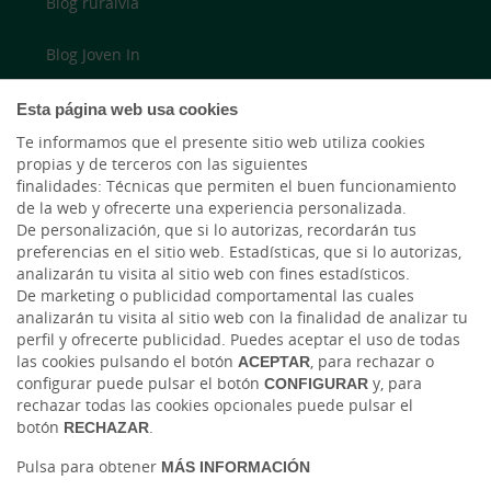
Blog ruralvía
Blog Joven In
Twitter
Esta página web usa cookies
Te informamos que el presente sitio web utiliza cookies
YouTube
propias y de terceros con las siguientes
finalidades: Técnicas que permiten el buen funcionamiento
LinkedIn
de la web y ofrecerte una experiencia personalizada.
De personalización, que si lo autorizas, recordarán tus
preferencias en el sitio web. Estadísticas, que si lo autorizas,
Cambio de moneda Global Exchange
analizarán tu visita al sitio web con fines estadísticos.
De marketing o publicidad comportamental las cuales
analizarán tu visita al sitio web con la finalidad de analizar tu
perfil y ofrecerte publicidad. Puedes aceptar el uso de todas
las cookies pulsando el botón
ACEPTAR
, para rechazar o
configurar puede pulsar el botón
CONFIGURAR
y, para
rechazar todas las cookies opcionales puede pulsar el
botón
RECHAZAR
.
Tablón de anuncios
Tipos de cambio
Aviso legal
Política de cookies
Pulsa para obtener
MÁS INFORMACIÓN
Protección de datos