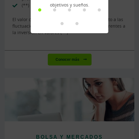
objetivos y sueños.
(**)
El valor de las inversiones en fondos está sujeto a las
fluctuaciones del mercado y a los riesgos inherentes a
la inversión en valores (**)
Conocer más
BOLSA Y MERCADOS