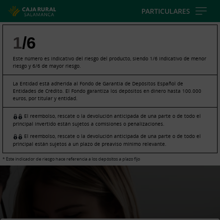
Skip
PARTICULARES
to
main
1
/6
contentt
Este número es indicativo del riesgo del producto, siendo 1/6 indicativo de menor
riesgo y 6/6 de mayor riesgo.
La Entidad está adherida al Fondo de Garantía de Depósitos Español de
Entidades de Crédito. El Fondo garantiza los depósitos en dinero hasta 100.000
euros, por titular y entidad.
El reembolso, rescate o la devolución anticipada de una parte o de todo el
principal invertido están sujetos a comisiones o penalizaciones.
El reembolso, rescate o la devolución anticipada de una parte o de todo el
principal están sujetos a un plazo de preaviso mínimo relevante.
* Este indicador de riesgo hace referencia a los depósitos a plazo fijo