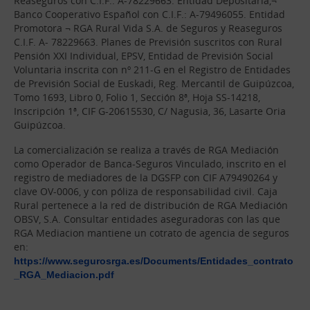
Reaseguros con C.I.F.: A-78229663. Entidad Depositaria,¬
Banco Cooperativo Español con C.I.F.: A-79496055. Entidad
Promotora ¬ RGA Rural Vida S.A. de Seguros y Reaseguros
C.I.F. A- 78229663. Planes de Previsión suscritos con Rural
Pensión XXI Individual, EPSV, Entidad de Previsión Social
Voluntaria inscrita con nº 211-G en el Registro de Entidades
de Previsión Social de Euskadi, Reg. Mercantil de Guipúzcoa,
Tomo 1693, Libro 0, Folio 1, Sección 8ª, Hoja SS-14218,
Inscripción 1ª, CIF G-20615530, C/ Nagusia, 36, Lasarte Oria
Guipúzcoa.
La comercialización se realiza a través de RGA Mediación
como Operador de Banca-Seguros Vinculado, inscrito en el
registro de mediadores de la DGSFP con CIF A79490264 y
clave OV-0006, y con póliza de responsabilidad civil. Caja
Rural pertenece a la red de distribución de RGA Mediación
OBSV, S.A. Consultar entidades aseguradoras con las que
RGA Mediacion mantiene un cotrato de agencia de seguros
en:
https://www.segurosrga.es/Documents/Entidades_contrato
_RGA_Mediacion.pdf