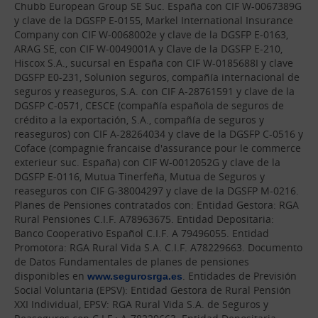
Chubb European Group SE Suc. España con CIF W-0067389G
y clave de la DGSFP E-0155, Markel International Insurance
Company con CIF W-0068002e y clave de la DGSFP E-0163,
ARAG SE, con CIF W-0049001A y Clave de la DGSFP E-210,
Hiscox S.A., sucursal en España con CIF W-0185688I y clave
DGSFP E0-231, Solunion seguros, compañía internacional de
seguros y reaseguros, S.A. con CIF A-28761591 y clave de la
DGSFP C-0571, CESCE (compañía española de seguros de
crédito a la exportación, S.A., compañía de seguros y
reaseguros) con CIF A-28264034 y clave de la DGSFP C-0516 y
Coface (compagnie francaise d'assurance pour le commerce
exterieur suc. España) con CIF W-0012052G y clave de la
DGSFP E-0116, Mutua Tinerfeña, Mutua de Seguros y
reaseguros con CIF G-38004297 y clave de la DGSFP M-0216.
Planes de Pensiones contratados con: Entidad Gestora: RGA
Rural Pensiones C.I.F. A78963675. Entidad Depositaria:
Banco Cooperativo Español C.I.F. A 79496055. Entidad
Promotora: RGA Rural Vida S.A. C.I.F. A78229663. Documento
de Datos Fundamentales de planes de pensiones
disponibles en
www.segurosrga.es
. Entidades de Previsión
Social Voluntaria (EPSV): Entidad Gestora de Rural Pensión
XXI Individual, EPSV: RGA Rural Vida S.A. de Seguros y