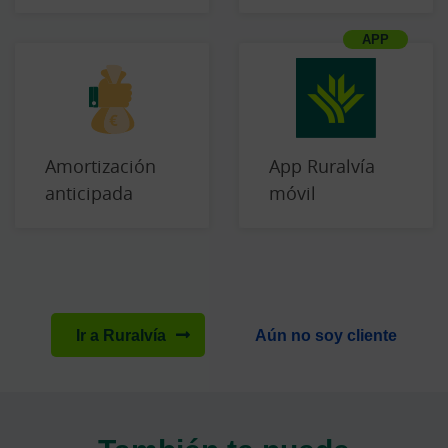
Amortización
App Ruralvía
anticipada
móvil
Ir a Ruralvía
Aún no soy cliente