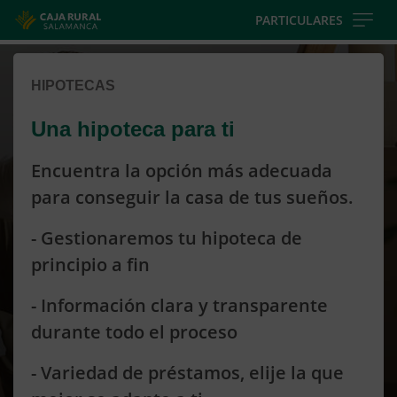
Skip
PARTICULARES
to
Cargando
main
contenido,
contentt
HIPOTECAS
por
favor
Una hipoteca para ti
espere...
Encuentra la opción más adecuada
para conseguir la casa de tus sueños.
- Gestionaremos tu hipoteca de
principio a fin
- Información clara y transparente
durante todo el proceso
- Variedad de préstamos, elije la que