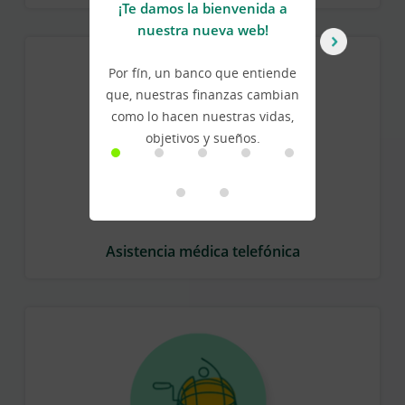
¡Te damos la bienvenida a
U
nuestra nueva web!
Por fín, un banco que entiende
Ca
que, nuestras finanzas cambian
a
como lo hacen nuestras vidas,
a
objetivos y sueños.
Asistencia médica telefónica