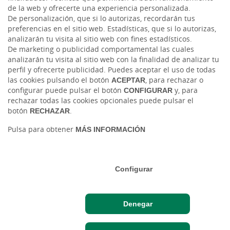
LinkedIn
de la web y ofrecerte una experiencia personalizada.
De personalización, que si lo autorizas, recordarán tus
preferencias en el sitio web. Estadísticas, que si lo autorizas,
Cambio de moneda Global Exchange
analizarán tu visita al sitio web con fines estadísticos.
De marketing o publicidad comportamental las cuales
analizarán tu visita al sitio web con la finalidad de analizar tu
perfil y ofrecerte publicidad. Puedes aceptar el uso de todas
las cookies pulsando el botón
ACEPTAR
, para rechazar o
configurar puede pulsar el botón
CONFIGURAR
y, para
rechazar todas las cookies opcionales puede pulsar el
botón
RECHAZAR
.
Tablón de anuncios
Tipos de cambio
Aviso legal
Política de cookies
Pulsa para obtener
MÁS INFORMACIÓN
Protección de datos
Ⓒ Ruralvía, Caja Rural de Salamanca, 2026. Todos los derechos reservados
Configurar
Denegar