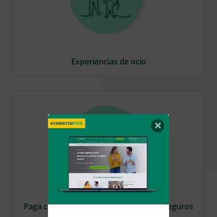
Experiencias de ocio
×
Paga cómodamente fraccionando tus seguros