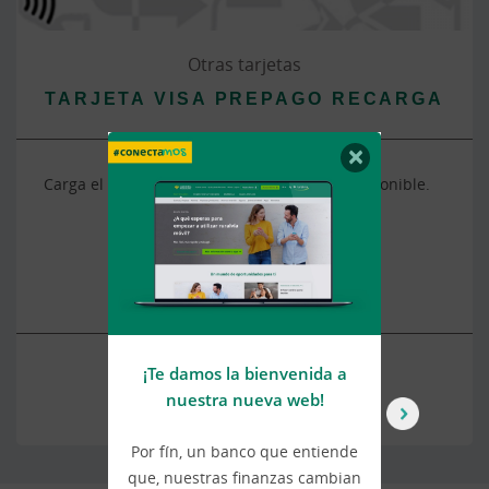
Otras tarjetas
TARJETA VISA PREPAGO RECARGA
×
Carga el dinero exacto que quieras tener disponible.
Solicitar tarjeta
¡Te damos la bienvenida a
U
nuestra nueva web!
Más información
Por fín, un banco que entiende
Ca
que, nuestras finanzas cambian
a