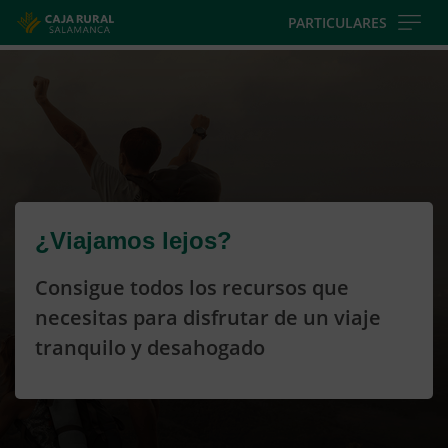
Skip
PARTICULARES
to
Cargando
main
contenido,
contentt
por
favor
espere...
¿Viajamos lejos?
Consigue todos los recursos que
necesitas para disfrutar de un viaje
tranquilo y desahogado