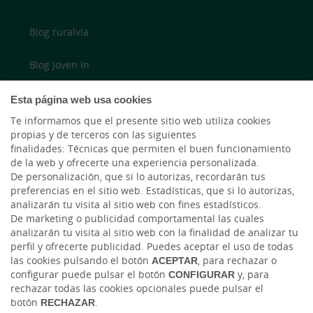
Blog ruralvía
Blog Joven In
Twitter
Esta página web usa cookies
Te informamos que el presente sitio web utiliza cookies
YouTube
propias y de terceros con las siguientes
finalidades: Técnicas que permiten el buen funcionamiento
LinkedIn
de la web y ofrecerte una experiencia personalizada.
De personalización, que si lo autorizas, recordarán tus
preferencias en el sitio web. Estadísticas, que si lo autorizas,
Cambio de moneda Global Exchange
analizarán tu visita al sitio web con fines estadísticos.
De marketing o publicidad comportamental las cuales
analizarán tu visita al sitio web con la finalidad de analizar tu
perfil y ofrecerte publicidad. Puedes aceptar el uso de todas
las cookies pulsando el botón
ACEPTAR
, para rechazar o
configurar puede pulsar el botón
CONFIGURAR
y, para
rechazar todas las cookies opcionales puede pulsar el
botón
RECHAZAR
.