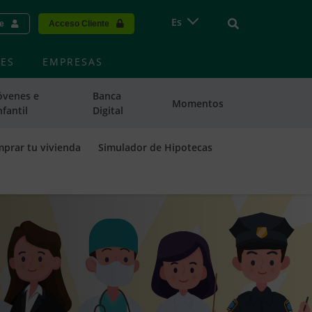
Vinculo - Buscar
Es
te
Acceso Cliente
ES
EMPRESAS
óvenes e
Banca
Momentos
nfantil
Digital
mprar tu vivienda
Simulador de Hipotecas