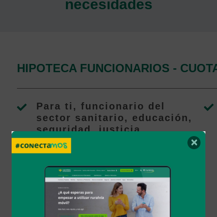
necesidades
HIPOTECA FUNCIONARIOS - CUOT
Para ti, funcionario del
sector sanitario, educación,
seguridad, justicia,
×
servicios públicos...
¡Planifica tu cuota tranquila
y verás cómo la Hipoteca
Funcionarios funciona!