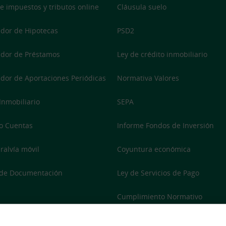
e impuestos y tributos online
Cláusula suelo
dor de Hipotecas
PSD2
dor de Préstamos
Ley de crédito inmobiliario
dor de Aportaciones Periódicas
Normativa Valores
 Inmobiliario
SEPA
o Cuentas
Informe Fondos de Inversión
ralvía móvil
Coyuntura económica
 de Documentación
Ley de Servicios de Pago
Cumplimiento Normativo
Accesibilidad