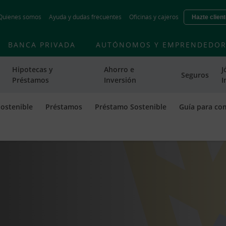
Skip
Quienes somos
Ayuda y dudas frecuentes
Oficinas y cajeros
Hazte clien
to
main
contentt
BANCA PRIVADA
AUTÓNOMOS Y EMPRENDEDOR
Hipotecas y
Ahorro e
J
Seguros
Préstamos
Inversión
I
ostenible
Préstamos
Préstamo Sostenible
Guía para co
 Funcionarios Cuota Tranquila