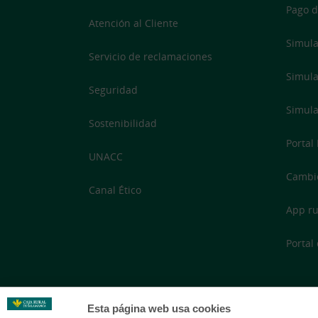
Pago d
Atención al Cliente
Simula
Servicio de reclamaciones
Simula
Seguridad
Simula
Sostenibilidad
Portal
UNACC
Cambi
Canal Ético
App ru
Portal
Esta página web usa cookies