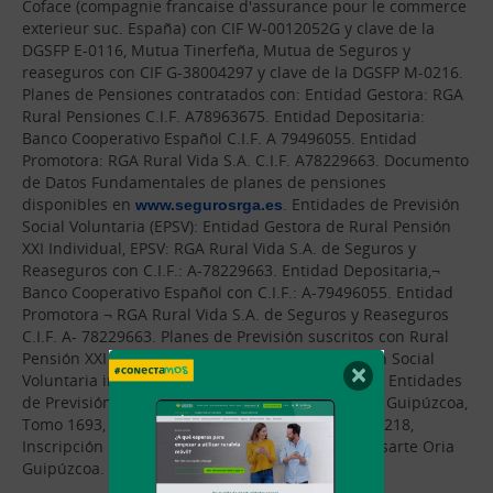
Coface (compagnie francaise d'assurance pour le commerce
exterieur suc. España) con CIF W-0012052G y clave de la
DGSFP E-0116, Mutua Tinerfeña, Mutua de Seguros y
reaseguros con CIF G-38004297 y clave de la DGSFP M-0216.
Planes de Pensiones contratados con: Entidad Gestora: RGA
Rural Pensiones C.I.F. A78963675. Entidad Depositaria:
Banco Cooperativo Español C.I.F. A 79496055. Entidad
Promotora: RGA Rural Vida S.A. C.I.F. A78229663. Documento
de Datos Fundamentales de planes de pensiones
disponibles en
www.segurosrga.es
. Entidades de Previsión
Social Voluntaria (EPSV): Entidad Gestora de Rural Pensión
XXI Individual, EPSV: RGA Rural Vida S.A. de Seguros y
Reaseguros con C.I.F.: A-78229663. Entidad Depositaria,¬
Banco Cooperativo Español con C.I.F.: A-79496055. Entidad
Promotora ¬ RGA Rural Vida S.A. de Seguros y Reaseguros
C.I.F. A- 78229663. Planes de Previsión suscritos con Rural
Pensión XXI Individual, EPSV, Entidad de Previsión Social
×
Voluntaria inscrita con nº 211-G en el Registro de Entidades
de Previsión Social de Euskadi, Reg. Mercantil de Guipúzcoa,
Tomo 1693, Libro 0, Folio 1, Sección 8ª, Hoja SS-14218,
Inscripción 1ª, CIF G-20615530, C/ Nagusia, 36, Lasarte Oria
Guipúzcoa.