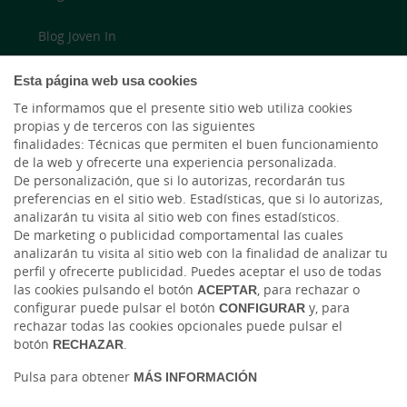
Blog Joven In
Twitter
Esta página web usa cookies
Te informamos que el presente sitio web utiliza cookies
YouTube
propias y de terceros con las siguientes
finalidades: Técnicas que permiten el buen funcionamiento
de la web y ofrecerte una experiencia personalizada.
LinkedIn
De personalización, que si lo autorizas, recordarán tus
preferencias en el sitio web. Estadísticas, que si lo autorizas,
Cambio de moneda Global Exchange
analizarán tu visita al sitio web con fines estadísticos.
De marketing o publicidad comportamental las cuales
analizarán tu visita al sitio web con la finalidad de analizar tu
perfil y ofrecerte publicidad. Puedes aceptar el uso de todas
las cookies pulsando el botón
ACEPTAR
, para rechazar o
configurar puede pulsar el botón
CONFIGURAR
y, para
rechazar todas las cookies opcionales puede pulsar el
botón
RECHAZAR
.
Tablón de anuncios
Tipos de cambio
Aviso legal
Política de cookies
Pulsa para obtener
MÁS INFORMACIÓN
Protección de datos