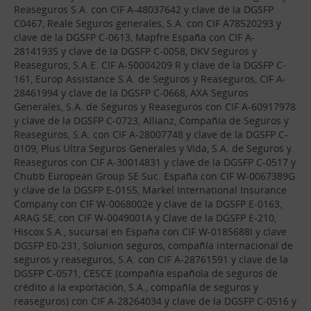
Reaseguros S.A. con CIF A-48037642 y clave de la DGSFP
C0467, Reale Seguros generales, S.A. con CIF A78520293 y
clave de la DGSFP C-0613, Mapfre España con CIF A-
28141935 y clave de la DGSFP C-0058, DKV Seguros y
Reaseguros, S.A.E. CIF A-50004209 R y clave de la DGSFP C-
161, Europ Assistance S.A. de Seguros y Reaseguros, CIF A-
28461994 y clave de la DGSFP C-0668, AXA Seguros
Generales, S.A. de Seguros y Reaseguros con CIF A-60917978
y clave de la DGSFP C-0723, Allianz, Compañía de Seguros y
Reaseguros, S.A. con CIF A-28007748 y clave de la DGSFP C-
0109, Plus Ultra Seguros Generales y Vida, S.A. de Seguros y
Reaseguros con CIF A-30014831 y clave de la DGSFP C-0517 y
Chubb European Group SE Suc. España con CIF W-0067389G
y clave de la DGSFP E-0155, Markel International Insurance
Company con CIF W-0068002e y clave de la DGSFP E-0163,
ARAG SE, con CIF W-0049001A y Clave de la DGSFP E-210,
Hiscox S.A., sucursal en España con CIF W-0185688I y clave
DGSFP E0-231, Solunion seguros, compañía internacional de
seguros y reaseguros, S.A. con CIF A-28761591 y clave de la
DGSFP C-0571, CESCE (compañía española de seguros de
crédito a la exportación, S.A., compañía de seguros y
reaseguros) con CIF A-28264034 y clave de la DGSFP C-0516 y