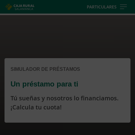
Skip
PARTICULARES
to
Cargando
main
contenido,
contentt
por
favor
espere...
SIMULADOR DE PRÉSTAMOS
Un préstamo para ti
Tú sueñas y nosotros lo financiamos.
¡Calcula tu cuota!