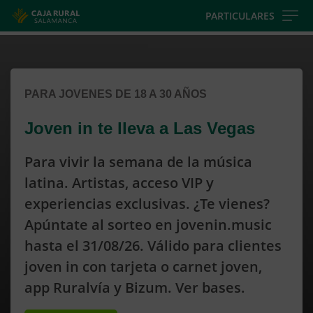
Skip to main contentt
PARTICULARES
Cargando contenido, por favor espere...
Cargando contenido, por favor espere...
PARA JOVENES DE 18 A 30 AÑOS
Joven in te lleva a Las Vegas
Para vivir la semana de la música
latina. Artistas, acceso VIP y
experiencias exclusivas. ¿Te vienes?
Apúntate al sorteo en jovenin.music
hasta el 31/08/26. Válido para clientes
joven in con tarjeta o carnet joven,
app Ruralvía y Bizum. Ver bases.