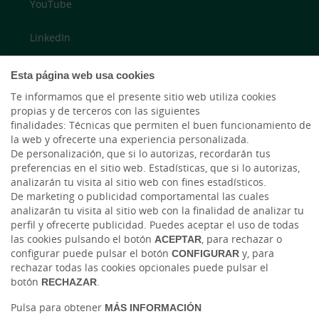
YouTube
LinkedIn
Cambio de moneda Global Exchange
Esta página web usa cookies
Te informamos que el presente sitio web utiliza cookies
propias y de terceros con las siguientes
finalidades: Técnicas que permiten el buen funcionamiento de
la web y ofrecerte una experiencia personalizada.
De personalización, que si lo autorizas, recordarán tus
preferencias en el sitio web. Estadísticas, que si lo autorizas,
analizarán tu visita al sitio web con fines estadísticos.
Tablón de anuncios
Tipos de cambio
Aviso legal
Política de cookies
De marketing o publicidad comportamental las cuales
analizarán tu visita al sitio web con la finalidad de analizar tu
Protección de datos
perfil y ofrecerte publicidad. Puedes aceptar el uso de todas
las cookies pulsando el botón
ACEPTAR
, para rechazar o
Ⓒ Ruralvía, Caja Rural de Salamanca, 2026. Todos los derechos reservados
configurar puede pulsar el botón
CONFIGURAR
y, para
rechazar todas las cookies opcionales puede pulsar el
botón
RECHAZAR
.
Pulsa para obtener
MÁS INFORMACIÓN