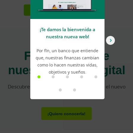
Más información
¡Te damos la bienvenida a
nuestra nueva web!
FORMA PARTE DEL CAMBIO
Forma parte de
Por fín, un banco que entiende
C
que, nuestras finanzas cambian
a
nuestra banca digital
como lo hacen nuestras vidas,
a
objetivos y sueños.
Descubre las novedades que traemos con el nuevo
diseño de Ruralvía
¡Quiero conocerla!