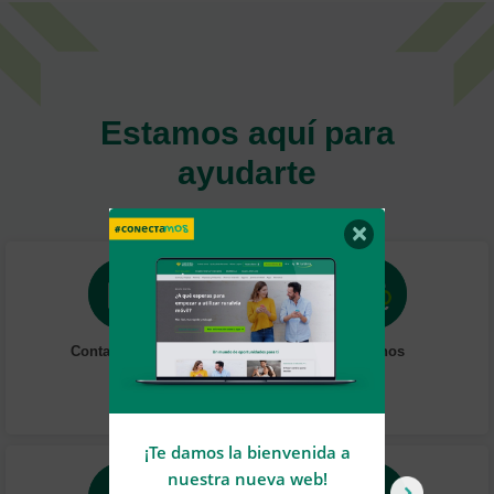
Estamos aquí para
ayudarte
×
Contacta online
Llámanos
¡Te damos la bienvenida a
U
nuestra nueva web!