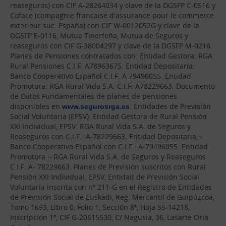
reaseguros) con CIF A-28264034 y clave de la DGSFP C-0516 y
Coface (compagnie francaise d'assurance pour le commerce
exterieur suc. España) con CIF W-0012052G y clave de la
DGSFP E-0116, Mutua Tinerfeña, Mutua de Seguros y
reaseguros con CIF G-38004297 y clave de la DGSFP M-0216.
Planes de Pensiones contratados con: Entidad Gestora: RGA
Rural Pensiones C.I.F. A78963675. Entidad Depositaria:
Banco Cooperativo Español C.I.F. A 79496055. Entidad
Promotora: RGA Rural Vida S.A. C.I.F. A78229663. Documento
de Datos Fundamentales de planes de pensiones
disponibles en
www.segurosrga.es
. Entidades de Previsión
Social Voluntaria (EPSV): Entidad Gestora de Rural Pensión
XXI Individual, EPSV: RGA Rural Vida S.A. de Seguros y
Reaseguros con C.I.F.: A-78229663. Entidad Depositaria,¬
Banco Cooperativo Español con C.I.F.: A-79496055. Entidad
Promotora ¬ RGA Rural Vida S.A. de Seguros y Reaseguros
C.I.F. A- 78229663. Planes de Previsión suscritos con Rural
Pensión XXI Individual, EPSV, Entidad de Previsión Social
Voluntaria inscrita con nº 211-G en el Registro de Entidades
de Previsión Social de Euskadi, Reg. Mercantil de Guipúzcoa,
Tomo 1693, Libro 0, Folio 1, Sección 8ª, Hoja SS-14218,
Inscripción 1ª, CIF G-20615530, C/ Nagusia, 36, Lasarte Oria