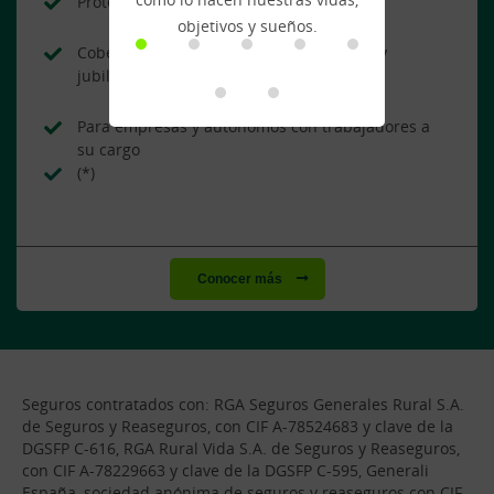
Protección para todos tus empleados
objetivos y sueños.
Cobertura de enfermedades, accidentes y
jubilación
Para empresas y autónomos con trabajadores a
su cargo
(*)
Conocer más
Seguros contratados con: RGA Seguros Generales Rural S.A.
de Seguros y Reaseguros, con CIF A-78524683 y clave de la
DGSFP C-616, RGA Rural Vida S.A. de Seguros y Reaseguros,
con CIF A-78229663 y clave de la DGSFP C-595, Generali
España, sociedad anónima de seguros y reaseguros con CIF