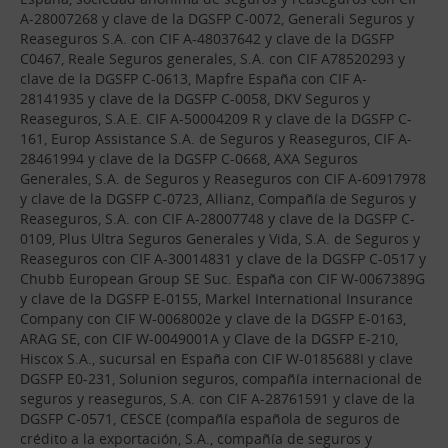
A-28007268 y clave de la DGSFP C-0072, Generali Seguros y
Reaseguros S.A. con CIF A-48037642 y clave de la DGSFP
C0467, Reale Seguros generales, S.A. con CIF A78520293 y
clave de la DGSFP C-0613, Mapfre España con CIF A-
28141935 y clave de la DGSFP C-0058, DKV Seguros y
Reaseguros, S.A.E. CIF A-50004209 R y clave de la DGSFP C-
161, Europ Assistance S.A. de Seguros y Reaseguros, CIF A-
28461994 y clave de la DGSFP C-0668, AXA Seguros
Generales, S.A. de Seguros y Reaseguros con CIF A-60917978
y clave de la DGSFP C-0723, Allianz, Compañía de Seguros y
Reaseguros, S.A. con CIF A-28007748 y clave de la DGSFP C-
0109, Plus Ultra Seguros Generales y Vida, S.A. de Seguros y
Reaseguros con CIF A-30014831 y clave de la DGSFP C-0517 y
Chubb European Group SE Suc. España con CIF W-0067389G
y clave de la DGSFP E-0155, Markel International Insurance
Company con CIF W-0068002e y clave de la DGSFP E-0163,
ARAG SE, con CIF W-0049001A y Clave de la DGSFP E-210,
Hiscox S.A., sucursal en España con CIF W-0185688I y clave
DGSFP E0-231, Solunion seguros, compañía internacional de
seguros y reaseguros, S.A. con CIF A-28761591 y clave de la
DGSFP C-0571, CESCE (compañía española de seguros de
crédito a la exportación, S.A., compañía de seguros y