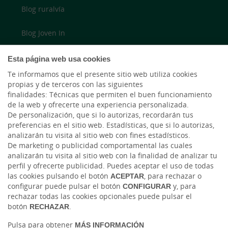
Blog ruralvía
Blog Joven In
Twitter
Esta página web usa cookies
Te informamos que el presente sitio web utiliza cookies
YouTube
propias y de terceros con las siguientes
finalidades: Técnicas que permiten el buen funcionamiento
LinkedIn
de la web y ofrecerte una experiencia personalizada.
De personalización, que si lo autorizas, recordarán tus
preferencias en el sitio web. Estadísticas, que si lo autorizas,
Cambio de moneda Global Exchange
analizarán tu visita al sitio web con fines estadísticos.
De marketing o publicidad comportamental las cuales
analizarán tu visita al sitio web con la finalidad de analizar tu
perfil y ofrecerte publicidad. Puedes aceptar el uso de todas
las cookies pulsando el botón
ACEPTAR
, para rechazar o
configurar puede pulsar el botón
CONFIGURAR
y, para
rechazar todas las cookies opcionales puede pulsar el
botón
RECHAZAR
.
Tablón de anuncios
Tipos de cambio
Aviso legal
Política de cookies
Pulsa para obtener
MÁS INFORMACIÓN