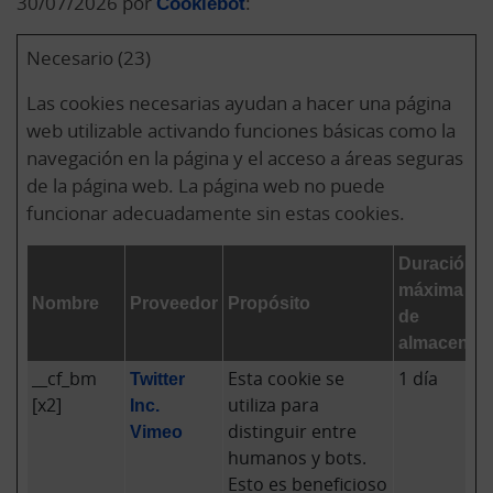
30/07/2026 por
Cookiebot
:
Necesario (23)
Las cookies necesarias ayudan a hacer una página
web utilizable activando funciones básicas como la
navegación en la página y el acceso a áreas seguras
de la página web. La página web no puede
funcionar adecuadamente sin estas cookies.
Duración
máxima
Nombre
Proveedor
Propósito
de
almacenam
__cf_bm
Twitter
Esta cookie se
1 día
[x2]
Inc.
utiliza para
Vimeo
distinguir entre
humanos y bots.
Esto es beneficioso