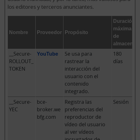
los editores y terceros anunciantes.
Duración
máxima
Nombre
Proveedor
Propósito
de
almacenam
__Secure-
YouTube
Se usa para
180
ROLLOUT_
rastrear la
días
TOKEN
interacción del
usuario con el
contenido
integrado.
__Secure-
bce-
Registra las
Sesión
YEC
broker.we
preferencias del
bfg.com
reproductor de
vídeo del usuario
al ver vídeos
incrustados de