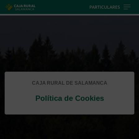
Skip
PARTICULARES
to
Cargando
main
contenido,
contentt
por
favor
espere...
CAJA RURAL DE SALAMANCA
Política de Cookies