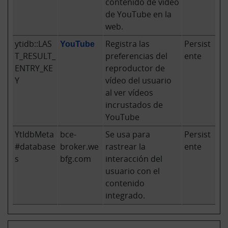
contenido de video
de YouTube en la
web.
ytidb::LAS
YouTube
Registra las
Persist
T_RESULT_
preferencias del
ente
ENTRY_KE
reproductor de
Y
vídeo del usuario
al ver vídeos
incrustados de
YouTube
YtIdbMeta
bce-
Se usa para
Persist
#database
broker.we
rastrear la
ente
s
bfg.com
interacción del
usuario con el
contenido
integrado.