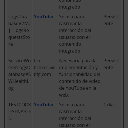
contenido
integrado.
LogsData
YouTube
Se usa para
Persist
baseV2:V#
rastrear la
ente
||LogsRe
interacción del
questsSto
usuario con el
re
contenido
integrado.
ServiceWo
bce-
Necesaria para la
Persist
rkerLogsD
broker.we
implementación y
ente
atabase#S
bfg.com
funcionabilidad del
WHealthL
contenido de video
og
de YouTube en la
web.
TESTCOOK
YouTube
Se usa para
1 día
IESENABLE
rastrear la
D
interacción del
usuario con el