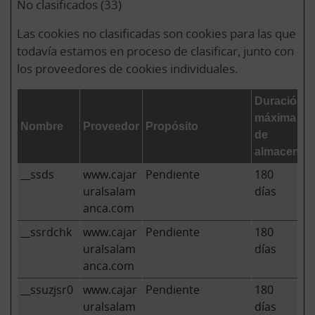
No clasificados (33)
Las cookies no clasificadas son cookies para las que
todavía estamos en proceso de clasificar, junto con
los proveedores de cookies individuales.
Duración
máxima
Nombre
Proveedor
Propósito
de
almacenam
__ssds
www.cajar
Pendiente
180
uralsalam
días
anca.com
__ssrdchk
www.cajar
Pendiente
180
uralsalam
días
anca.com
__ssuzjsr0
www.cajar
Pendiente
180
uralsalam
días