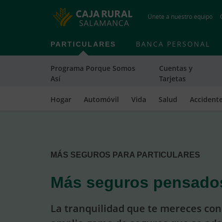
Únete a nuestro equipo
PARTICULARES
BANCA PERSONAL
Programa Porque Somos
Cuentas y
Así
Tarjetas
Hogar
Automóvil
Vida
Salud
Accident
Cargando
contenido,
por
favor
MÁS SEGUROS PARA PARTICULARES
espere...
Más seguros pensados
La tranquilidad que te mereces co