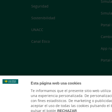
Simula
Seguridad
Simula
Sostenibilidad
Portal
UNACC
Cambi
Canal Ético
App ru
Portal
Esta página web usa cookies
Te informamos que el presente sitio web utiliza
una experiencia personalizada. De personalización,
con fines estadísticos. De marketing o publicidad
aceptar el uso de todas las cookies pulsando el
pulsar el botón
RECHAZAR
.