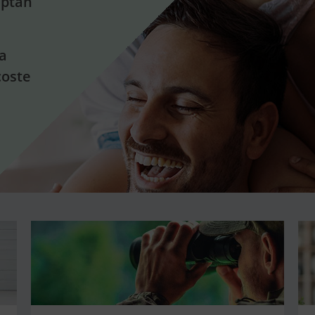
aptan
fa
coste