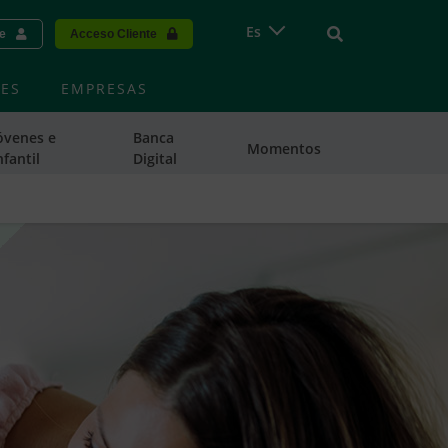
Vinculo - Buscar
Es
te
Acceso Cliente
ES
EMPRESAS
óvenes e
Banca
Momentos
nfantil
Digital