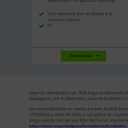
desempleo o incapacidad temporal
Una cobertura que se adapta a tu
situación laboral
(*)
Conocer más
Seguros contratados con: RGA Seguros Generales Rur
Reaseguros, NIF A-28461994 y clave de la DGSFP C-
La comercialización se realiza a través de RGA Med
A79490264 y clave OV-0006, y con póliza de respons
aseguradoras con las que RGA Mediacion mantiene 
https://www.segurosrga.es/Documents/Entidades