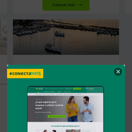
Conocer más
SEGURO DE EMBARCACIONES
×
DE RECREO
Disfruta de tu afición con tranquilidad y
seguridad
Podrás contratar garantías básicas y