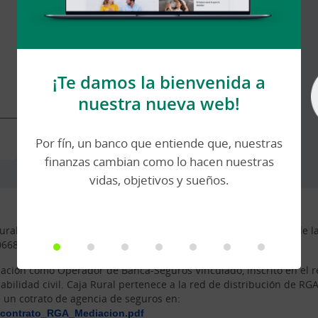
complementarias
Cobertura ante robo, accidentes y más
(*)
¡Te damos la bienvenida a
nuestra nueva web!
Conocer más
Por fín, un banco que entiende que, nuestras
finanzas cambian como lo hacen nuestras
vidas, objetivos y sueños.
al S.A. de Seguros y Reaseguros, con CIF A-78524683 y clave de l
0668.
iación como Operador de Banca-Seguros Vinculado, inscrito en el 
abilidad civil. Caja Rural pertenece a la red de distribución de R
un cotrato de agencia de seguros en:
_contrato_RGA_Mediacion.pdf