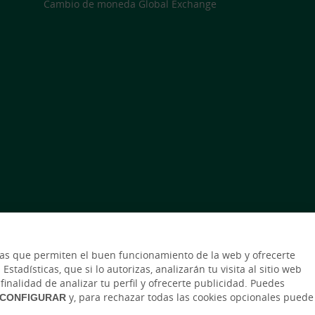
Cambio de moneda Global Exchange
icas que permiten el buen funcionamiento de la web y ofrecerte
stadísticas, que si lo autorizas, analizarán tu visita al sitio web
finalidad de analizar tu perfil y ofrecerte publicidad. Puedes
CONFIGURAR
y, para rechazar todas las cookies opcionales puede