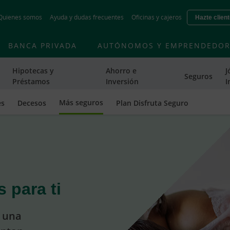
Skip
Quienes somos
Ayuda y dudas frecuentes
Oficinas y cajeros
Hazte clien
to
main
contentt
BANCA PRIVADA
AUTÓNOMOS Y EMPRENDEDOR
Hipotecas y
Ahorro e
J
Seguros
Préstamos
Inversión
I
Más seguros
es
Decesos
Plan Disfruta Seguro
 para ti
n una