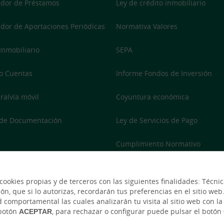
dor de Préstamos
Ley de crédito inmobiliario
dor de Aportaciones Periódicas
Normativa Valores
 Inmobiliario
SEPA
o Cuentas
Informe Fondos de Inversión
ralvía móvil
Coyuntura económica
 de Documentación
Ley de Servicios de Pago
Cumplimiento Normativo
Accesibilidad
 cookies propias y de terceros con las siguientes finalidades: Técn
Inclusión Financiera
 que si lo autorizas, recordarán tus preferencias en el sitio web. E
 comportamental las cuales analizarán tu visita al sitio web con la 
 botón
ACEPTAR
, para rechazar o configurar puede pulsar el botón