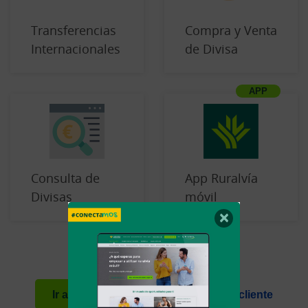
Transferencias
Compra y Venta
Internacionales
de Divisa
Consulta de
App Ruralvía
Divisas
móvil
×
Ir a Ruralvía
Aún no soy cliente