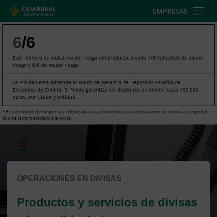
Skip
EMPRESAS
to
main
6
/6
contentt
Este número es indicativo del riesgo del producto, siendo 1/6 indicativo de menor
riesgo y 6/6 de mayor riesgo.
La Entidad está adherida al Fondo de Garantía de Depósitos Español de
Entidades de Crédito. El Fondo garantiza los depósitos en dinero hasta 100.000
euros, por titular y entidad.
* Este indicador de riesgo hace referencia a la cuenta en divisas, deberás tener en cuenta el riesgo del
tipo de cambio asociado a la divisa.
Cargando
contenido,
por
favor
espere...
OPERACIONES EN DIVISAS
Productos y servicios de divisas