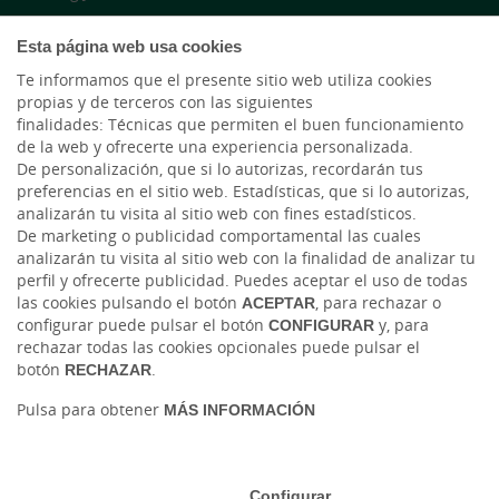
Twitter
Esta página web usa cookies
Te informamos que el presente sitio web utiliza cookies
YouTube
propias y de terceros con las siguientes
finalidades: Técnicas que permiten el buen funcionamiento
de la web y ofrecerte una experiencia personalizada.
LinkedIn
De personalización, que si lo autorizas, recordarán tus
preferencias en el sitio web. Estadísticas, que si lo autorizas,
Cambio de moneda Global Exchange
analizarán tu visita al sitio web con fines estadísticos.
De marketing o publicidad comportamental las cuales
analizarán tu visita al sitio web con la finalidad de analizar tu
perfil y ofrecerte publicidad. Puedes aceptar el uso de todas
las cookies pulsando el botón
ACEPTAR
, para rechazar o
configurar puede pulsar el botón
CONFIGURAR
y, para
rechazar todas las cookies opcionales puede pulsar el
botón
RECHAZAR
.
Tablón de anuncios
Tipos de cambio
Aviso legal
Política de cookies
Pulsa para obtener
MÁS INFORMACIÓN
Protección de datos
Ⓒ Ruralvía, Caja Rural de Salamanca, 2026. Todos los derechos reservados
Configurar