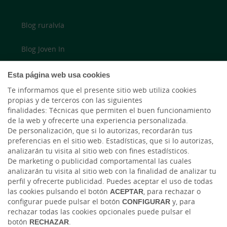
Blog ruralvía
Blog Joven In
Twitter
Esta página web usa cookies
Te informamos que el presente sitio web utiliza cookies
YouTube
propias y de terceros con las siguientes
finalidades: Técnicas que permiten el buen funcionamiento
LinkedIn
de la web y ofrecerte una experiencia personalizada.
De personalización, que si lo autorizas, recordarán tus
preferencias en el sitio web. Estadísticas, que si lo autorizas,
Cambio de moneda Global Exchange
analizarán tu visita al sitio web con fines estadísticos.
De marketing o publicidad comportamental las cuales
analizarán tu visita al sitio web con la finalidad de analizar tu
perfil y ofrecerte publicidad. Puedes aceptar el uso de todas
las cookies pulsando el botón
ACEPTAR
, para rechazar o
configurar puede pulsar el botón
CONFIGURAR
y, para
rechazar todas las cookies opcionales puede pulsar el
botón
RECHAZAR
.