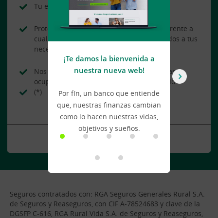
Tu empresa segura en todo momento
Protege tu empresa y a tus trabajadores frente a
cualquier imprevisto con seguros adaptados a tus
necesidades
¡Te damos la bienvenida a
U
nuestra nueva web!
Nos ocupamos de todo para que tú puedas
ocuparte sin preocupaciones de tu negocio
(*)
Por fín, un banco que entiende
Ca
que, nuestras finanzas cambian
a
como lo hacen nuestras vidas,
a
objetivos y sueños.
Conocer más
Seguros contratados con: RGA Seguros Generales Rural S.A.
de Seguros y Reaseguros, con CIF A-78524683 y clave de la
DGSFP C-616, RGA Rural Vida S.A. de Seguros y Reaseguros,