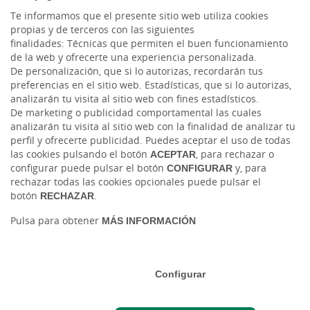
Te informamos que el presente sitio web utiliza cookies
YouTube
propias y de terceros con las siguientes
finalidades: Técnicas que permiten el buen funcionamiento
de la web y ofrecerte una experiencia personalizada.
LinkedIn
De personalización, que si lo autorizas, recordarán tus
preferencias en el sitio web. Estadísticas, que si lo autorizas,
Cambio de moneda Global Exchange
analizarán tu visita al sitio web con fines estadísticos.
De marketing o publicidad comportamental las cuales
analizarán tu visita al sitio web con la finalidad de analizar tu
perfil y ofrecerte publicidad. Puedes aceptar el uso de todas
las cookies pulsando el botón
ACEPTAR
, para rechazar o
configurar puede pulsar el botón
CONFIGURAR
y, para
rechazar todas las cookies opcionales puede pulsar el
botón
RECHAZAR
.
Tablón de anuncios
Tipos de cambio
Aviso legal
Política de cookies
Pulsa para obtener
MÁS INFORMACIÓN
Protección de datos
Ⓒ Ruralvía, Caja Rural de Salamanca, 2026. Todos los derechos reservados
Configurar