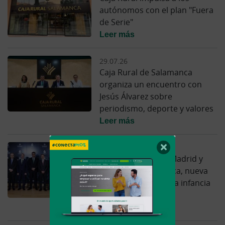
autónomos con el plan "Fuera
de Serie"
Leer más
29.07.26
Caja Rural de Salamanca
organiza un encuentro con
Jesús Álvarez sobre
periodismo, deporte y valores
Leer más
×
15.07.26
La Fundación Real Madrid y
Caja Rural Salamanca, nueva
alianza en favor de la infancia
vulnerable
Leer más