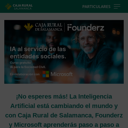
Skip
PARTICULARES
to
Cargando
main
contenido,
contentt
por
favor
espere...
¡No esperes más! La Inteligencia
Artificial está cambiando el mundo y
con Caja Rural de Salamanca, Founderz
y Microsoft aprenderás paso a paso a