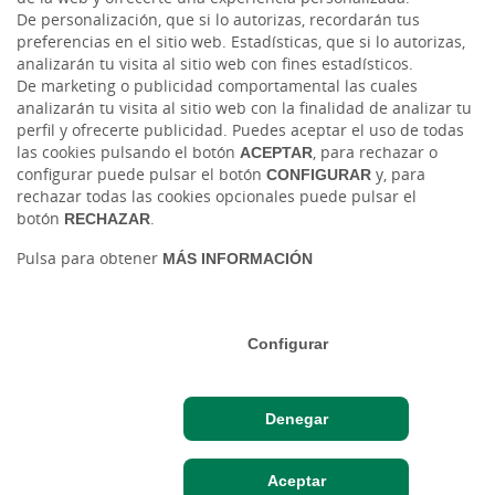
De personalización, que si lo autorizas, recordarán tus
preferencias en el sitio web. Estadísticas, que si lo autorizas,
Cambio de moneda Global Exchange
analizarán tu visita al sitio web con fines estadísticos.
De marketing o publicidad comportamental las cuales
analizarán tu visita al sitio web con la finalidad de analizar tu
perfil y ofrecerte publicidad. Puedes aceptar el uso de todas
las cookies pulsando el botón
ACEPTAR
, para rechazar o
configurar puede pulsar el botón
CONFIGURAR
y, para
rechazar todas las cookies opcionales puede pulsar el
botón
RECHAZAR
.
Tablón de anuncios
Tipos de cambio
Aviso legal
Política de cookies
Pulsa para obtener
MÁS INFORMACIÓN
Protección de datos
Ⓒ Ruralvía, Caja Rural de Salamanca, 2026. Todos los derechos reservados
Configurar
Denegar
Hazte cliente
Acceso cliente
Aceptar