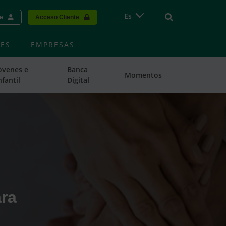
Vinculo - Buscar
Es
te
Acceso Cliente
ES
EMPRESAS
óvenes e
Banca
Momentos
nfantil
Digital
ra