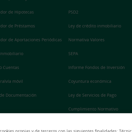
dor de Hipotecas
PSD2
dor de Préstamos
Ley de crédito inmobiliario
dor de Aportaciones Periódicas
Normativa Valores
 Inmobiliario
SEPA
o Cuentas
Informe Fondos de Inversión
ralvía móvil
Coyuntura económica
 de Documentación
Ley de Servicios de Pago
Cumplimiento Normativo
Accesibilidad
 cookies propias y de terceros con las siguientes finalidades: Técn