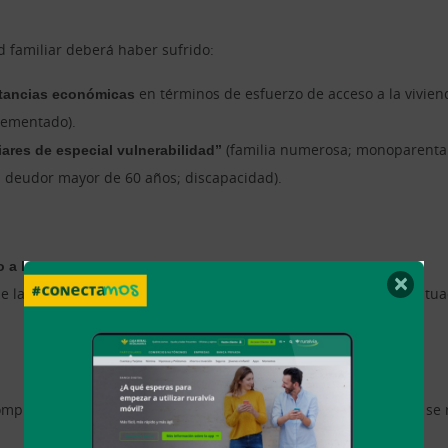
ad familiar deberá haber sufrido:
nstancias económicas
en términos de esfuerzo de acceso a la vivien
crementado).
iares de especial vulnerabilidad”
(familia numerosa; monoparental 
o; deudor mayor de 60 años; discapacidad).
 a los ingresos netos de la unidad familiar.
×
e la unidad familiar tenga una discapacidad superior al 33%, sit
mplementarias y sustitutivas de la ejecución hipotecaria a que se 