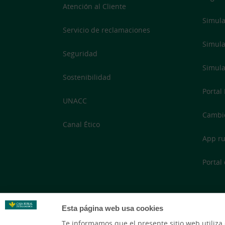
Atención al Cliente
Simula
Servicio de reclamaciones
Simula
Seguridad
Simula
Sostenibilidad
Portal
UNACC
Cambi
Canal Ético
App ru
Portal
Esta página web usa cookies
Te informamos que el presente sitio web utiliza