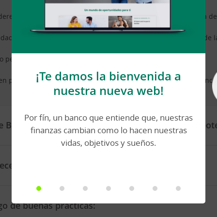
 derechos patrimoniales suficientes con los que hacer frente a la d
edad, y que el préstamo se haya concedido para la adquisición de 
 o personales.
¡Te damos la bienvenida a
en parte de la unidad familiar, deberán cumplirse las circunstancia
nuestra nueva web!
Por fín, un banco que entiende que, nuestras
 Buenas Prácticas de protección de deudores hipote
finanzas cambian como lo hacen nuestras
vidas, objetivos y sueños.
ecesario aportar:
o de buenas prácticas: