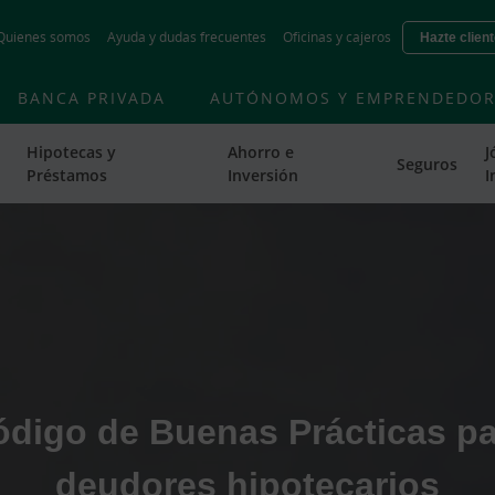
Skip
Quienes somos
Ayuda y dudas frecuentes
Oficinas y cajeros
Hazte clien
to
main
contentt
BANCA PRIVADA
AUTÓNOMOS Y EMPRENDEDOR
Hipotecas y
Ahorro e
J
Seguros
Préstamos
Inversión
I
ódigo de Buenas Prácticas pa
deudores hipotecarios