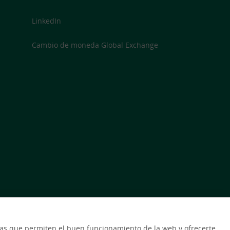
LinkedIn
Cambio de moneda Global Exchange
icas que permiten el buen funcionamiento de la web y ofrecerte