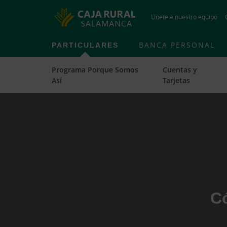
Únete a nuestro equipo
PARTICULARES
BANCA PERSONAL
Programa Porque Somos
Cuentas y
Así
Tarjetas
Cargando
contenido,
por
favor
espere...
C