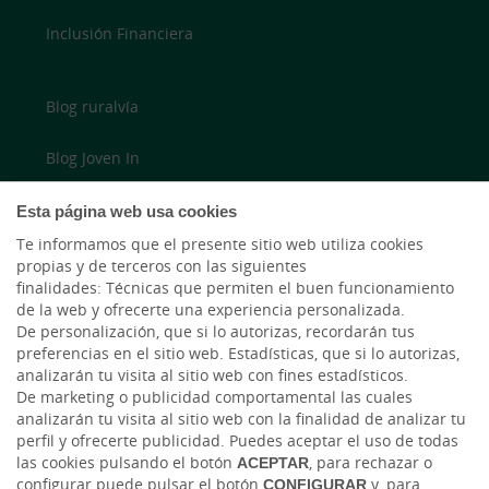
Inclusión Financiera
Blog ruralvía
Blog Joven In
Twitter
Esta página web usa cookies
Te informamos que el presente sitio web utiliza cookies
YouTube
propias y de terceros con las siguientes
finalidades: Técnicas que permiten el buen funcionamiento
de la web y ofrecerte una experiencia personalizada.
LinkedIn
De personalización, que si lo autorizas, recordarán tus
preferencias en el sitio web. Estadísticas, que si lo autorizas,
Cambio de moneda Global Exchange
analizarán tu visita al sitio web con fines estadísticos.
De marketing o publicidad comportamental las cuales
analizarán tu visita al sitio web con la finalidad de analizar tu
perfil y ofrecerte publicidad. Puedes aceptar el uso de todas
las cookies pulsando el botón
ACEPTAR
, para rechazar o
configurar puede pulsar el botón
CONFIGURAR
y, para