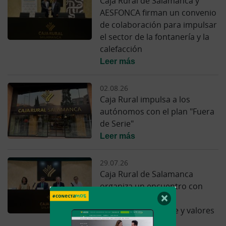
Caja Rural de Salamanca y
AESFONCA firman un convenio
de colaboración para impulsar
el sector de la fontanería y la
calefacción
Leer más
02.08.26
Caja Rural impulsa a los
autónomos con el plan "Fuera
de Serie"
Leer más
29.07.26
Caja Rural de Salamanca
organiza un encuentro con
×
Jesús Álvarez sobre
periodismo, deporte y valores
Leer más