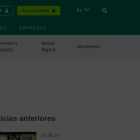
Vinculo - Buscar
Es
te
Acceso Cliente
ES
EMPRESAS
óvenes e
Banca
Momentos
nfantil
Digital
icias anteriores
05.08.26