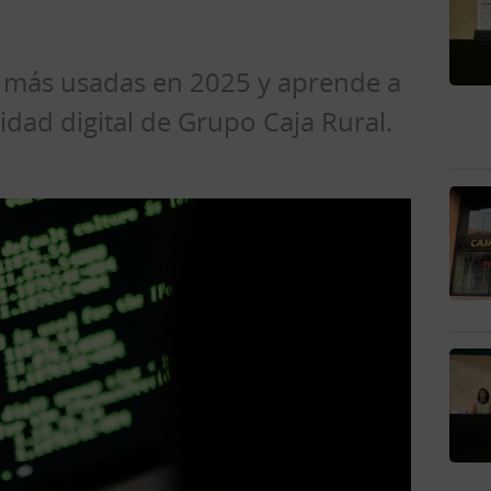
g más usadas en 2025 y aprende a
idad digital de Grupo Caja Rural.