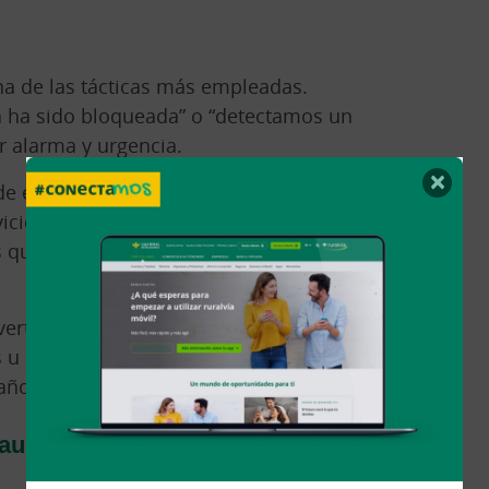
na de las tácticas más empleadas.
 ha sido bloqueada” o “detectamos un
r alarma y urgencia.
×
 de entrega de paquetes o pagos
icios de mensajería o tiendas online,
 que solicitan datos personales o
vertido en un canal para el fraude:
u ofertas irresistibles son nuevas
año.
raude