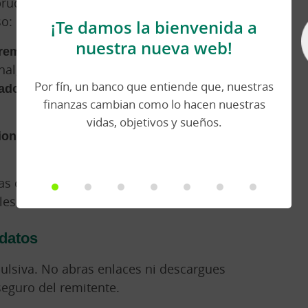
 prudencia. Algunas señales pueden
so:
¡Te damos la bienvenida a
nuestra nueva web!
 remitente
. Los estafadores usan
nal, con pequeñas variaciones.
Por fín, un banco que entiende que, nuestras
tados
o de los que no coinciden con la
finanzas cambian como lo hacen nuestras
vidas, objetivos y sueños.
ionan para actuar rápido o piden
as clic y contacta directamente con la
les.
 datos
ulsiva. No abras enlaces ni descargues
eguro del remitente.