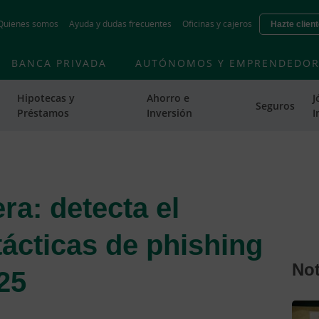
Skip
Quienes somos
Ayuda y dudas frecuentes
Oficinas y cajeros
Hazte clien
to
main
contentt
BANCA PRIVADA
AUTÓNOMOS Y EMPRENDEDOR
Hipotecas y
Ahorro e
J
Seguros
Préstamos
Inversión
I
ra: detecta el
 tácticas de phishing
Not
25