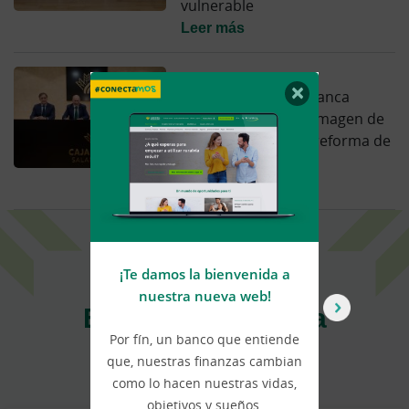
vulnerable
Leer más
08.07.26
×
Caja Rural de Salamanca
presenta su nueva imagen de
marca y culmina la reforma de
su oficina principal
Leer más
¡Te damos la bienvenida a
U
nuestra nueva web!
Estamos aquí para
Por fín, un banco que entiende
Ca
ayudarte
que, nuestras finanzas cambian
a
como lo hacen nuestras vidas,
a
objetivos y sueños.