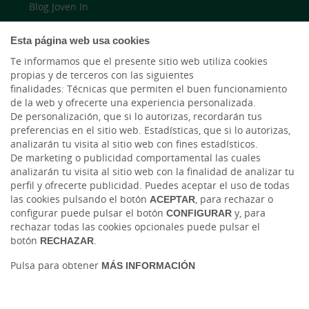
Blog Joven In
Twitter
Esta página web usa cookies
Te informamos que el presente sitio web utiliza cookies
YouTube
propias y de terceros con las siguientes
finalidades: Técnicas que permiten el buen funcionamiento
de la web y ofrecerte una experiencia personalizada.
LinkedIn
De personalización, que si lo autorizas, recordarán tus
preferencias en el sitio web. Estadísticas, que si lo autorizas,
Cambio de moneda Global Exchange
analizarán tu visita al sitio web con fines estadísticos.
De marketing o publicidad comportamental las cuales
analizarán tu visita al sitio web con la finalidad de analizar tu
perfil y ofrecerte publicidad. Puedes aceptar el uso de todas
las cookies pulsando el botón
ACEPTAR
, para rechazar o
configurar puede pulsar el botón
CONFIGURAR
y, para
rechazar todas las cookies opcionales puede pulsar el
botón
RECHAZAR
.
Tablón de anuncios
Tipos de cambio
Aviso legal
Política de cookies
Pulsa para obtener
MÁS INFORMACIÓN
Protección de datos
Ⓒ Ruralvía, Caja Rural de Salamanca, 2026. Todos los derechos reservados