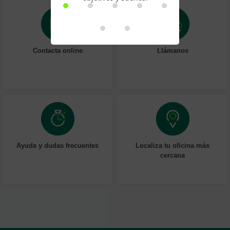
Contacta online
Llámanos
Ayuda y dudas frecuentes
Localiza tu oficina más
cercana