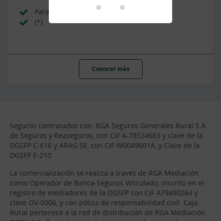
Para propietarios e inquilinos
(*)
Conocer más
Seguros contratados con: RGA Seguros Generales Rural S.A.
de Seguros y Reaseguros, con CIF A-78524683 y clave de la
DGSFP C-616 y ARAG SE, con CIF W0049001A, y Clave de la
DGSFP E-210.
La comercialización se realiza a través de RGA Mediación
como Operador de Banca-Seguros Vinculado, inscrito en el
registro de mediadores de la DGSFP con CIF A79490264 y
clave OV-0006, y con póliza de responsabilidad civil. Caja
Rural pertenece a la red de distribución de RGA Mediación