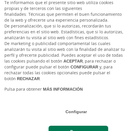
Te informamos que el presente sitio web utiliza cookies
YouTube
propias y de terceros con las siguientes
finalidades: Técnicas que permiten el buen funcionamiento
LinkedIn
de la web y ofrecerte una experiencia personalizada.
De personalización, que si lo autorizas, recordarán tus
preferencias en el sitio web. Estadísticas, que si lo autorizas,
Cambio de moneda Global Exchange
analizarán tu visita al sitio web con fines estadísticos.
De marketing o publicidad comportamental las cuales
analizarán tu visita al sitio web con la finalidad de analizar tu
perfil y ofrecerte publicidad. Puedes aceptar el uso de todas
las cookies pulsando el botón
ACEPTAR
, para rechazar o
configurar puede pulsar el botón
CONFIGURAR
y, para
rechazar todas las cookies opcionales puede pulsar el
botón
RECHAZAR
.
Tablón de anuncios
Tipos de cambio
Aviso legal
Política de cookies
Pulsa para obtener
MÁS INFORMACIÓN
Protección de datos
Ⓒ Ruralvía, Caja Rural de Salamanca, 2026. Todos los derechos reservados
Configurar