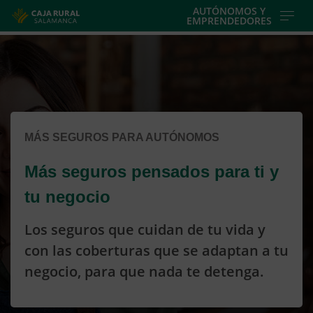
Skip
AUTÓNOMOS Y
EMPRENDEDORES
to
Cargando
main
contenido,
contentt
por
favor
espere...
MÁS SEGUROS PARA AUTÓNOMOS
Más seguros pensados para ti y
tu negocio
Los seguros que cuidan de tu vida y
con las coberturas que se adaptan a tu
negocio, para que nada te detenga.